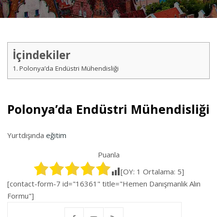
İçindekiler
Polonya’da Endüstri Mühendisliği
Polonya’da Endüstri Mühendisliği
Yurtdışında
eğitim
Puanla
[OY:
1
Ortalama:
5
]
[contact-form-7 id="16361" title="Hemen Danışmanlık Alın
Formu"]