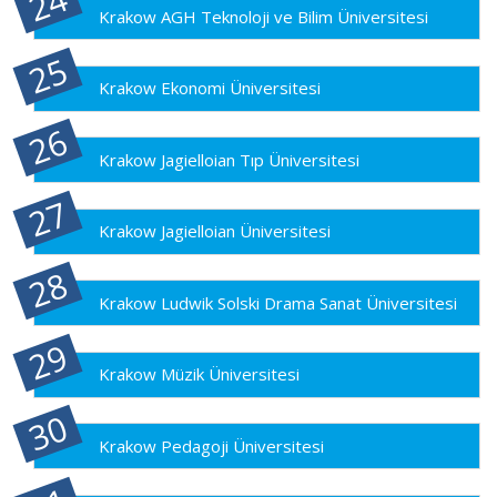
Krakow AGH Teknoloji ve Bilim Üniversitesi
Krakow Ekonomi Üniversitesi
Krakow Jagielloian Tıp Üniversitesi
Krakow Jagielloian Üniversitesi
Krakow Ludwik Solski Drama Sanat Üniversitesi
Krakow Müzik Üniversitesi
Krakow Pedagoji Üniversitesi