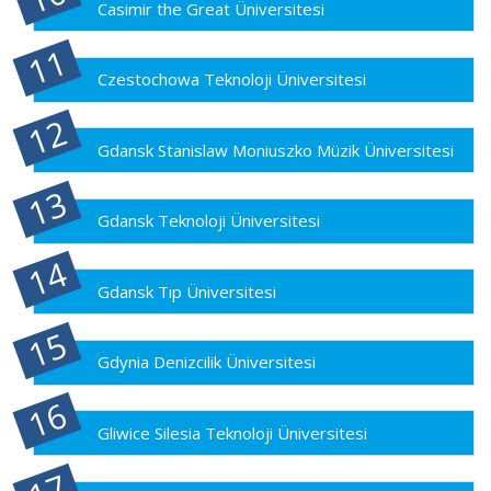
Casimir the Great Üniversitesi
Czestochowa Teknoloji Üniversitesi
Gdansk Stanislaw Moniuszko Müzik Üniversitesi
Gdansk Teknoloji Üniversitesi
Gdansk Tıp Üniversitesi
Gdynia Denizcilik Üniversitesi
Gliwice Silesia Teknoloji Üniversitesi