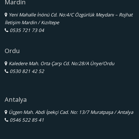
Mardin
Yeni Mahalle İnönü Cd. No:4/C Özgürlük Meydanı – Rojhat
İletişim Mardin / Kızıltepe
0535 721 73 04
Ordu
Kaledere Mah. Orta Çarşı Cd. No:28/A Ünye/Ordu
0530 821 42 52
Antalya
Üçgen Mah. Abdi İpekçi Cad. No: 13/7 Muratpaşa / Antalya
0546 522 85 41