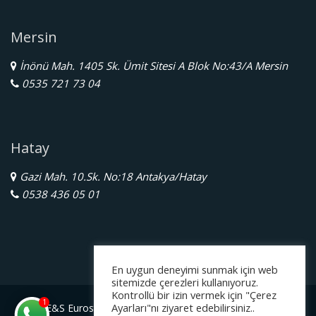
Mersin
İnönü Mah. 1405 Sk. Ümit Sitesi A Blok No:43/A Mersin
0535 721 73 04
Hatay
Gazi Mah. 10.Sk. No:18 Antakya/Hatay
0538 436 05 01
En uygun deneyimi sunmak için web
sitemizde çerezleri kullanıyoruz.
Kontrollü bir izin vermek için "Çerez
1
Ayarları"nı ziyaret edebilirsiniz..
E&S Eurostar Yurtdışı Eğitim Danışmanlığı Ltd. Şti.