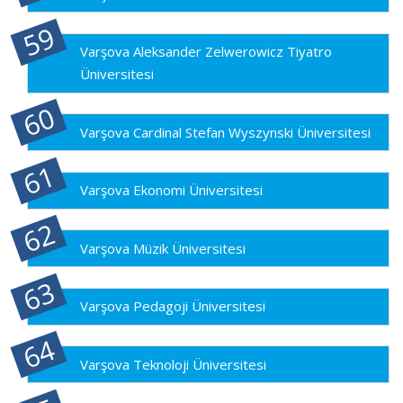
Varşova Aleksander Zelwerowicz Tiyatro
Üniversitesi
Varşova Cardinal Stefan Wyszynski Üniversitesi
Varşova Ekonomi Üniversitesi
Varşova Müzik Üniversitesi
Varşova Pedagoji Üniversitesi
Varşova Teknoloji Üniversitesi