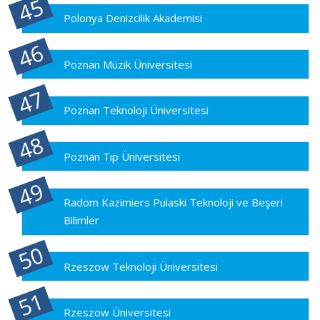
Polonya Denizcilik Akademisi
Poznan Müzik Üniversitesi
Poznan Teknoloji Üniversitesi
Poznan Tıp Üniversitesi
Radom Kazimiers Pulaski Teknoloji ve Beşeri
Bilimler
Rzeszow Teknoloji Üniversitesi
Rzeszow Üniversitesi