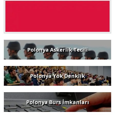
Polonya Askerlik Tecili
Polonya Yök Denklik
Polonya Burs İmkanları