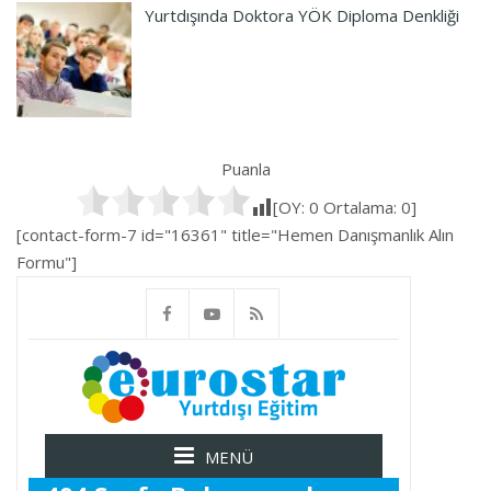
Yurtdışında Doktora YÖK Diploma Denkliği
Puanla
[OY:
0
Ortalama:
0
]
[contact-form-7 id="16361" title="Hemen Danışmanlık Alın
Formu"]