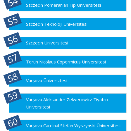
Szczecin Pomeranian Tıp Üniversitesi
Szczecin Teknoloji Üniversitesi
Szczecin Üniversitesi
Torun Nicolaus Copermicus Üniversitesi
Varşova Üniversitesi
Varşova Aleksander Zelwerowicz Tiyatro
Üniversitesi
Varşova Cardinal Stefan Wyszynski Üniversitesi