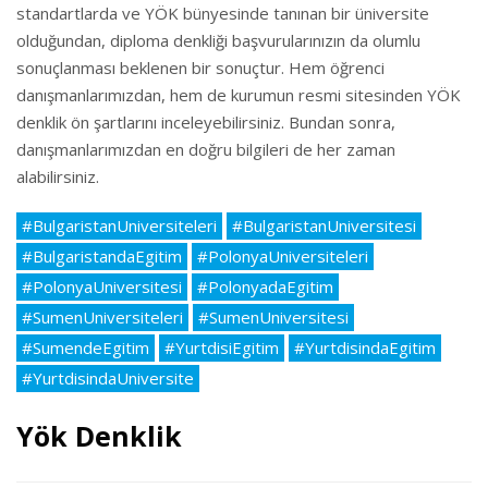
standartlarda ve YÖK bünyesinde tanınan bir üniversite
olduğundan, diploma denkliği başvurularınızın da olumlu
sonuçlanması beklenen bir sonuçtur. Hem öğrenci
danışmanlarımızdan, hem de kurumun resmi sitesinden YÖK
denklik ön şartlarını inceleyebilirsiniz. Bundan sonra,
danışmanlarımızdan en doğru bilgileri de her zaman
alabilirsiniz.
#BulgaristanUniversiteleri
#BulgaristanUniversitesi
#BulgaristandaEgitim
#PolonyaUniversiteleri
#PolonyaUniversitesi
#PolonyadaEgitim
#SumenUniversiteleri
#SumenUniversitesi
#SumendeEgitim
#YurtdisiEgitim
#YurtdisindaEgitim
#YurtdisindaUniversite
Yök Denklik