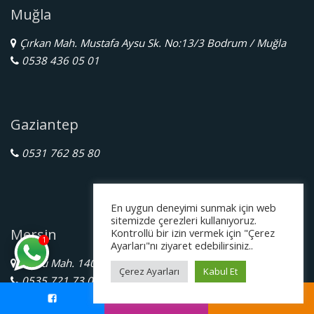
Muğla
Çırkan Mah. Mustafa Aysu Sk. No:13/3 Bodrum / Muğla
0538 436 05 01
Gaziantep
0531 762 85 80
En uygun deneyimi sunmak için web
sitemizde çerezleri kullanıyoruz.
Mersin
Kontrollü bir izin vermek için "Çerez
1
Ayarları"nı ziyaret edebilirsiniz..
İnönü Mah. 1405 Sk. Ümit Sitesi A Blok No:43/A Mersin
Çerez Ayarları
Kabul Et
0535 721 73 04