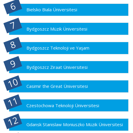
Bielsko Biala Üniversitesi
Bydgoszcz Müzik Üniversitesi
Bydgoszcz Teknoloji ve Yaşam
Bydgoszcz Ziraat Üniversitesi
Casimir the Great Üniversitesi
Czestochowa Teknoloji Üniversitesi
Gdansk Stanislaw Moniuszko Müzik Üniversitesi