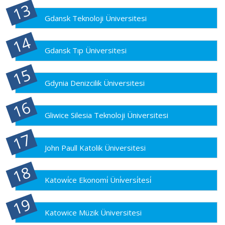
Gdansk Teknoloji Üniversitesi
Gdansk Tıp Üniversitesi
Gdynia Denizcilik Üniversitesi
Gliwice Silesia Teknoloji Üniversitesi
John Paull Katolik Üniversitesi
Katowi̇ce Ekonomi̇ Üni̇versi̇tesi̇
Katowice Müzik Üniversitesi