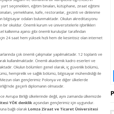
urt seçenekleri, eğitim binaları, kütüphane, zıraat eğitimi
i binaları, yemekhane, kafe, restoranlar, gezinti ve dinlenme
lan bilgisayar odaları bulunmaktadır. Okulun akreditasyonu
 bir okuldur. Önemli kurum ve üniversitelerle işbirlikleri
el kalkınma ajansı gibi önemli kuruluşlar tarafından
in 24 saat hem yüksek hızlı hem de kesintisiz olan internet
arlarında çok önemli çalışmalar yapılmaktadır. 12 toplantı ve
arak kullanılmaktadır. Önemli akademik kadro eserleri ve
rmaktadır. Okulun bölümleri genel olarak, iç güvenlik bölümü,
mü, hemşirelik ve sağlık bölümü, bilgisayar mühendisliği ile
. Mezun olan gençlerimiz Polonya ve diğer ülkelerde
rliği’nde geçerli diplomanın olmasıdır.
P
ece Avrupa Birliği ülkelerinde değil, aynı zamanda ülkemizde
itesi YÖK denklik
açısından gençlerimiz için uygundur.
Buna bağlı olarak
Lomza Ziraat ve Ticaret Üniversitesi