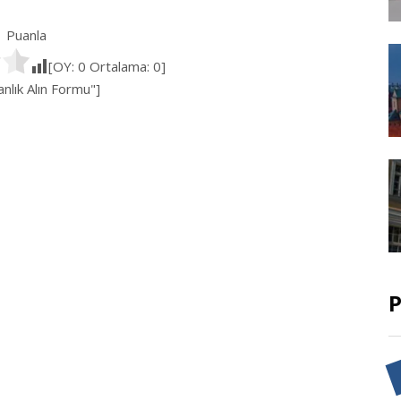
Puanla
[OY:
0
Ortalama:
0
]
lık Alın Formu"]
P