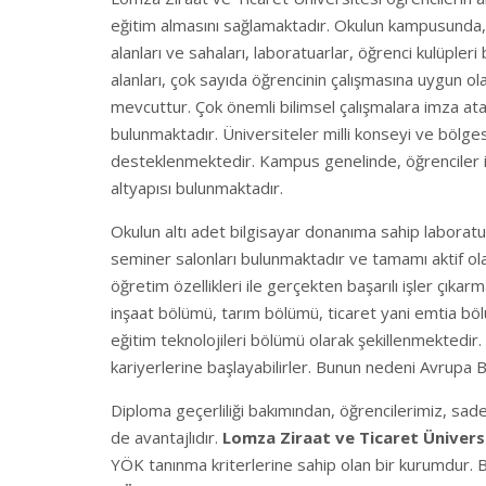
eğitim almasını sağlamaktadır. Okulun kampusunda, y
alanları ve sahaları, laboratuarlar, öğrenci kulüpler
alanları, çok sayıda öğrencinin çalışmasına uygun o
mevcuttur. Çok önemli bilimsel çalışmalara imza atan
bulunmaktadır. Üniversiteler milli konseyi ve bölges
desteklenmektedir. Kampus genelinde, öğrenciler iç
altyapısı bulunmaktadır.
Okulun altı adet bilgisayar donanıma sahip laboratu
seminer salonları bulunmaktadır ve tamamı aktif ol
öğretim özellikleri ile gerçekten başarılı işler çıka
inşaat bölümü, tarım bölümü, ticaret yani emtia bölü
eğitim teknolojileri bölümü olarak şekillenmektedir
kariyerlerine başlayabilirler. Bunun nedeni Avrupa Bi
Diploma geçerliliği bakımından, öğrencilerimiz, sad
de avantajlıdır.
Lomza Ziraat ve Ticaret Ünivers
YÖK tanınma kriterlerine sahip olan bir kurumdur. 