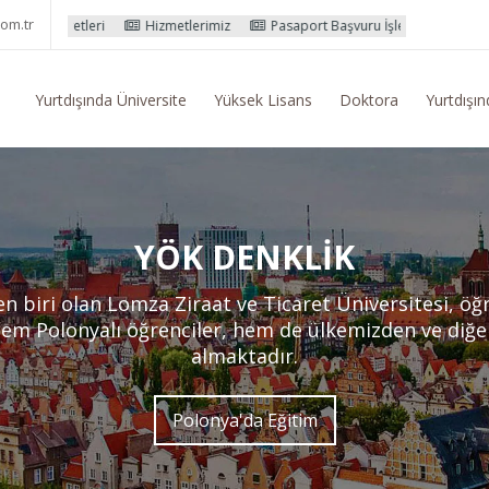
om.tr
ri
Hizmetlerimiz
Pasaport Başvuru İşlemleri
Yurtdışı Eğitim K
Yurtdışında Üniversite
Yüksek Lisans
Doktora
Yurtdışın
YÖK DENKLIK
n biri olan Lomza Ziraat ve Ticaret Üniversitesi, öğr
em Polonyalı öğrenciler, hem de ülkemizden ve diğer
almaktadır.
Polonya'da Eğitim