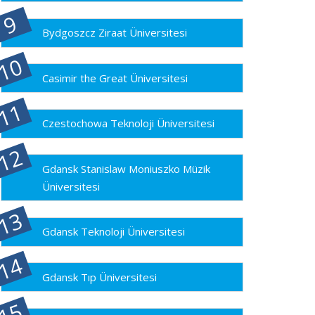
Bydgoszcz Ziraat Üniversitesi
Casimir the Great Üniversitesi
Czestochowa Teknoloji Üniversitesi
Gdansk Stanislaw Moniuszko Müzik
Üniversitesi
Gdansk Teknoloji Üniversitesi
Gdansk Tıp Üniversitesi