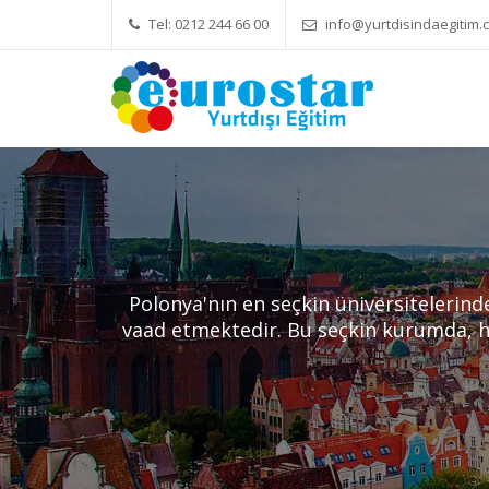
Tel: 0212 244 66 00
info@yurtdisindaegitim.c
Yök Denkliği Önemli
Eğitim Ücretle
Polonya'nın en seçkin üniversitelerinde
vaad etmektedir. Bu seçkin kurumda, h