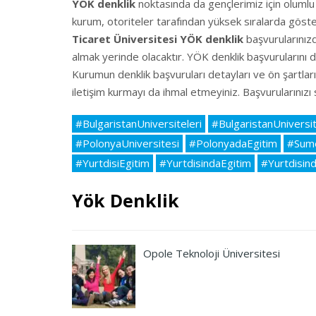
YÖK denklik
noktasında da gençlerimiz için olumlu 
kurum, otoriteler tarafından yüksek sıralarda göste
Ticaret Üniversitesi YÖK denklik
başvurularınız
almak yerinde olacaktır. YÖK denklik başvurularını
Kurumun denklik başvuruları detayları ve ön şartları i
iletişim kurmayı da ihmal etmeyiniz. Başvurularınızı sa
#BulgaristanUniversiteleri
#BulgaristanUniversit
#PolonyaUniversitesi
#PolonyadaEgitim
#Sume
#YurtdisiEgitim
#YurtdisindaEgitim
#Yurtdisin
Yök Denklik
Opole Teknoloji Üniversitesi