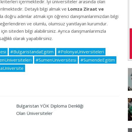
kriterleri içermektedir. İyi üniversiteler arasında olan
rilmektedir. Detaylı bilgi almak ve
Lomza Ziraat ve
da doğru adımlar atmak için öğrenci danışmanlarımızdan bilgi
 değerlendiren ve olumlu, olumsuz yanıtlayan kurumdur.
çin siteden bilgi alabilirsiniz. Ayrıca danışmanlarımızla
ğlıklı olarak yapabilirsiniz.
esi
#BulgaristandaEgitim
#PolonyaUniversiteleri
nUniversiteleri
#SumenUniversitesi
#SumendeEgitim
daUniversite
Bulgaristan YÖK Diploma Denkliği
Olan Üniversiteler