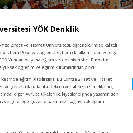
versitesi YÖK Denklik
omza Ziraat ve Ticaret Üniversitesi, öğrencilerimize kaliteli
umda, hem Polonyalı öğrenciler, hem de ülkemizden ve diğer
990 Yılından bu yana eğitim veren üniversite, Eurostar
mız yüksek öğrenim ve eğitim kurumlarından biridir.
kesi’nde eğitim alabilirsiniz. Bu Lomza Ziraat ve Ticaret
ri ve genel anlamda ülkedeki üniversitelerin senelik harç
amda, diğer Avrupa ülkeleri ile kıyaslandığında yaşamın son
ak ve geleceğe güvenle bakmanızı sağlayacak eğitim
ltyapısı sağlam ve donanımlı bir kampusta öğrencilerin