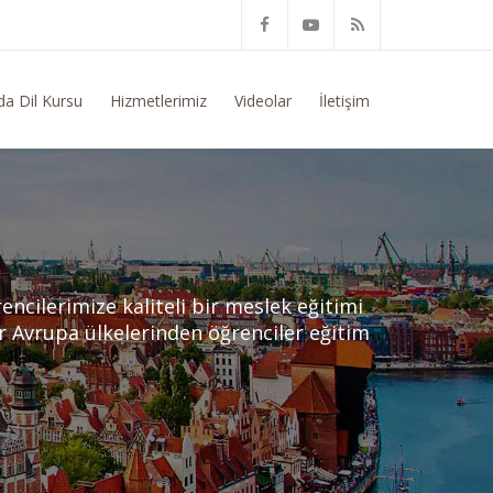
onusunda Genel Bilgi Talep Ediyorum
da Dil Kursu
Hizmetlerimiz
Videolar
İletişim
encilerimize kaliteli bir meslek eğitimi
 Avrupa ülkelerinden öğrenciler eğitim