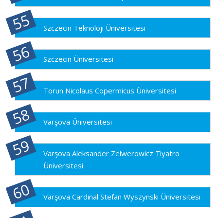
Szczecin Teknoloji Üniversitesi
Szczecin Üniversitesi
Torun Nicolaus Copermicus Üniversitesi
Varşova Üniversitesi
Varşova Aleksander Zelwerowicz Tiyatro
Üniversitesi
Varşova Cardinal Stefan Wyszynski Üniversitesi