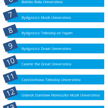
Bielsko Biala Üniversitesi
Bydgoszcz Müzik Üniversitesi
Bydgoszcz Teknoloji ve Yaşam
Bydgoszcz Ziraat Üniversitesi
Casimir the Great Üniversitesi
Czestochowa Teknoloji Üniversitesi
Gdansk Stanislaw Moniuszko Müzik Üniversitesi