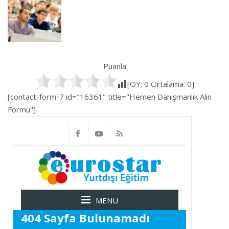
Puanla
[OY:
0
Ortalama:
0
]
[contact-form-7 id="16361" title="Hemen Danışmanlık Alın
Formu"]