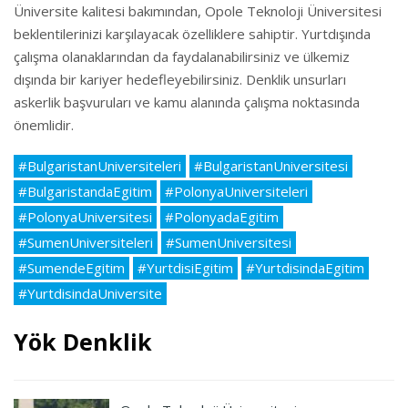
Üniversite kalitesi bakımından, Opole Teknoloji Üniversitesi
beklentilerinizi karşılayacak özelliklere sahiptir. Yurtdışında
çalışma olanaklarından da faydalanabilirsiniz ve ülkemiz
dışında bir kariyer hedefleyebilirsiniz. Denklik unsurları
askerlik başvuruları ve kamu alanında çalışma noktasında
önemlidir.
#BulgaristanUniversiteleri
#BulgaristanUniversitesi
#BulgaristandaEgitim
#PolonyaUniversiteleri
#PolonyaUniversitesi
#PolonyadaEgitim
#SumenUniversiteleri
#SumenUniversitesi
#SumendeEgitim
#YurtdisiEgitim
#YurtdisindaEgitim
#YurtdisindaUniversite
Yök Denklik