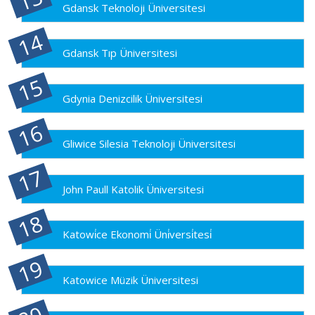
Gdansk Teknoloji Üniversitesi
Gdansk Tıp Üniversitesi
Gdynia Denizcilik Üniversitesi
Gliwice Silesia Teknoloji Üniversitesi
John Paull Katolik Üniversitesi
Katowi̇ce Ekonomi̇ Üni̇versi̇tesi̇
Katowice Müzik Üniversitesi