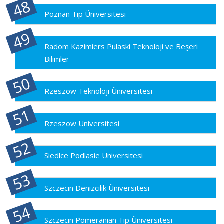
Poznan Tıp Üniversitesi
Radom Kazimiers Pulaski Teknoloji ve Beşeri
Bilimler
Rzeszow Teknoloji Üniversitesi
Rzeszow Üniversitesi
Siedlce Podlasie Üniversitesi
Szczecin Denizcilik Üniversitesi
Szczecin Pomeranian Tıp Üniversitesi