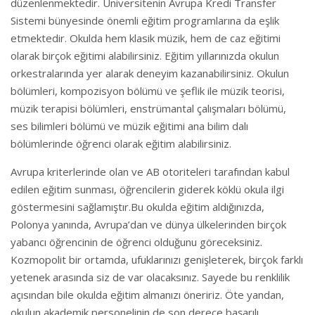
düzenlenmektedir. Üniversitenin Avrupa Kredi Transfer
Sistemi bünyesinde önemli eğitim programlarına da eşlik
etmektedir. Okulda hem klasik müzik, hem de caz eğitimi
olarak birçok eğitimi alabilirsiniz. Eğitim yıllarınızda okulun
orkestralarında yer alarak deneyim kazanabilirsiniz. Okulun
bölümleri, kompozisyon bölümü ve şeflik ile müzik teorisi,
müzik terapisi bölümleri, enstrümantal çalışmaları bölümü,
ses bilimleri bölümü ve müzik eğitimi ana bilim dalı
bölümlerinde öğrenci olarak eğitim alabilirsiniz.
Avrupa kriterlerinde olan ve AB otoriteleri tarafından kabul
edilen eğitim sunması, öğrencilerin giderek köklü okula ilgi
göstermesini sağlamıştır.Bu okulda eğitim aldığınızda,
Polonya yanında, Avrupa’dan ve dünya ülkelerinden birçok
yabancı öğrencinin de öğrenci olduğunu göreceksiniz.
Kozmopolit bir ortamda, ufuklarınızı genişleterek, birçok farklı
yetenek arasında siz de var olacaksınız. Sayede bu renklilik
açısından bile okulda eğitim almanızı öneririz. Öte yandan,
okulun akademik personelinin de son derece başarılı