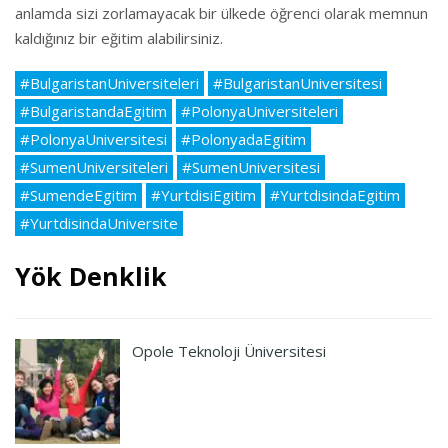
anlamda sizi zorlamayacak bir ülkede öğrenci olarak memnun
kaldığınız bir eğitim alabilirsiniz.
#BulgaristanUniversiteleri
#BulgaristanUniversitesi
#BulgaristandaEgitim
#PolonyaUniversiteleri
#PolonyaUniversitesi
#PolonyadaEgitim
#SumenUniversiteleri
#SumenUniversitesi
#SumendeEgitim
#YurtdisiEgitim
#YurtdisindaEgitim
#YurtdisindaUniversite
Yök Denklik
Opole Teknoloji Üniversitesi