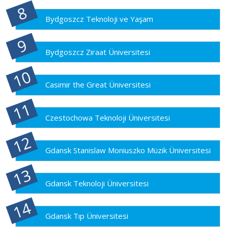
Bydgoszcz Teknoloji ve Yaşam
Bydgoszcz Ziraat Üniversitesi
Casimir the Great Üniversitesi
Czestochowa Teknoloji Üniversitesi
Gdansk Stanislaw Moniuszko Müzik Üniversitesi
Gdansk Teknoloji Üniversitesi
Gdansk Tıp Üniversitesi