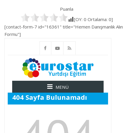
Puanla
[OY:
0
Ortalama:
0
]
[contact-form-7 id="16361" title="Hemen Danışmanlık Alın
Formu"]