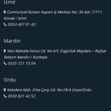
İzmir
Cumhuriyet Bulvarı Kapani İş Merkezi No: 36 Kat: 7/711
Konak / İzmir
0553 407 01 43
Mardin
Yeni Mahalle İnönü Cd. No:4/C Özgürlük Meydanı – Rojhat
İletişim Mardin / Kızıltepe
0535 721 73 04
Ordu
Kaledere Mah. Orta Çarşı Cd. No:28/A Ünye/Ordu
0530 821 42 52