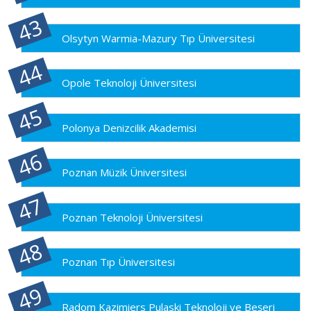
Olsytyn Warmia-Mazury Tıp Üniversitesi
Opole Teknoloji Üniversitesi
Polonya Denizcilik Akademisi
Poznan Müzik Üniversitesi
Poznan Teknoloji Üniversitesi
Poznan Tıp Üniversitesi
Radom Kazimiers Pulaski Teknoloji ve Beşeri