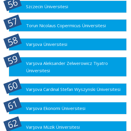
Szczecin Üniversitesi
Torun Nicolaus Copermicus Üniversitesi
Varşova Üniversitesi
Varşova Aleksander Zelwerowicz Tiyatro
Üniversitesi
Varşova Cardinal Stefan Wyszynski Üniversitesi
Varşova Ekonomi Üniversitesi
Varşova Müzik Üniversitesi