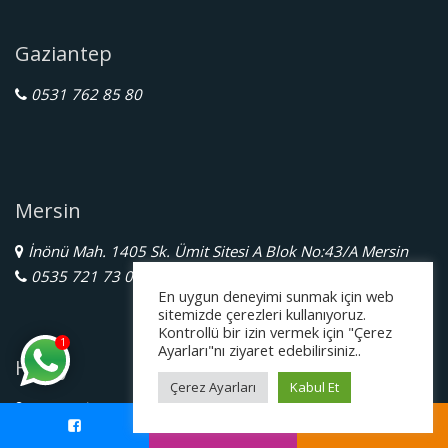
Gaziantep
0531 762 85 80
Mersin
İnönü Mah. 1405 Sk. Ümit Sitesi A Blok No:43/A Mersin
0535 721 73 04
En uygun deneyimi sunmak için web
sitemizde çerezleri kullanıyoruz.
Kontrollü bir izin vermek için "Çerez
1
Ayarları"nı ziyaret edebilirsiniz..
Hatay
Çerez Ayarları
Kabul Et
Gazi Mah. 10.Sk. No:18 Antakya/Hatay
0538 436 05 01