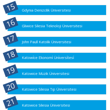
Gdynia Denizcilik Üniversitesi
Gliwice Silesia Teknoloji Üniversitesi
John Paull Katolik Üniversitesi
Katowi̇ce Ekonomi̇ Üni̇versi̇tesi̇
Katowice Müzik Üniversitesi
Katowice Silesia Tıp Üniversitesi
Katowice Silesia Üniversitesi