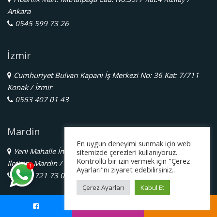
Ankara
0545 599 73 26
İzmir
Cumhuriyet Bulvarı Kapani İş Merkezi No: 36 Kat: 7/711
Konak / İzmir
0553 407 01 43
Mardin
En uygun deneyimi sunmak için web
Yeni Mahalle İnönü Cd. No:4/C Özgürlük Meydanı – Rojhat
sitemizde çerezleri kullanıyoruz.
Kontrollü bir izin vermek için "Çerez
İletişim Mardin / Kızıltepe
1
Ayarları"nı ziyaret edebilirsiniz..
0535 721 73 04
Çerez Ayarları
Kabul Et
Ordu