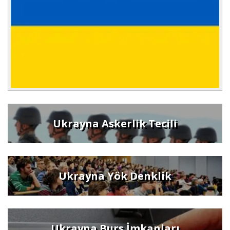
Ukrayna Askerlik Tecili
Ukrayna Yök Denklik
Ukrayna Burs İmkanları