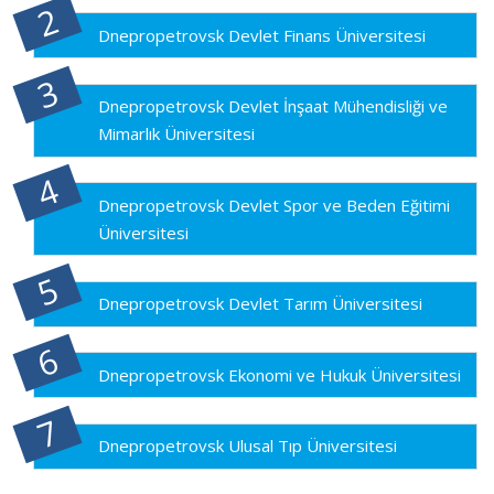
Dnepropetrovsk Devlet Finans Üniversitesi
Dnepropetrovsk Devlet İnşaat Mühendisliği ve
Mimarlık Üniversitesi
Dnepropetrovsk Devlet Spor ve Beden Eğitimi
Üniversitesi
Dnepropetrovsk Devlet Tarım Üniversitesi
Dnepropetrovsk Ekonomi ve Hukuk Üniversitesi
Dnepropetrovsk Ulusal Tıp Üniversitesi