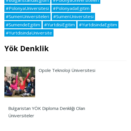
#BulgaristandaEgitim
#PolonyaUniversiteleri
#PolonyaUniversitesi
#PolonyadaEgitim
#SumenUniversiteleri
#SumenUniversitesi
#SumendeEgitim
#YurtdisiEgitim
#YurtdisindaEgitim
#YurtdisindaUniversite
Yök Denklik
Opole Teknoloji Üniversitesi
Bulgaristan YÖK Diploma Denkliği Olan
Üniversiteler