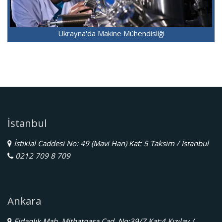
Ukrayna'da Makine Mühendisliği
İstanbul
İstiklal Caddesi No: 49 (Mavi Han) Kat: 5 Taksim / İstanbul
0212 709 8 709
Ankara
Fidanlık Mah. Mithatpaşa Cad. No:39/7 Kat:4 Kızılay /